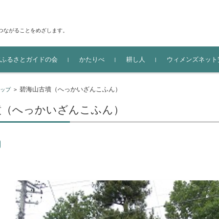
つながることをめざします。
城ふるさとガイドの会
かたりべ
耕し人
ウィメンズネット
碧海山古墳（へっかいざんこふん）
ップ
>
墳（へっかいざんこふん）