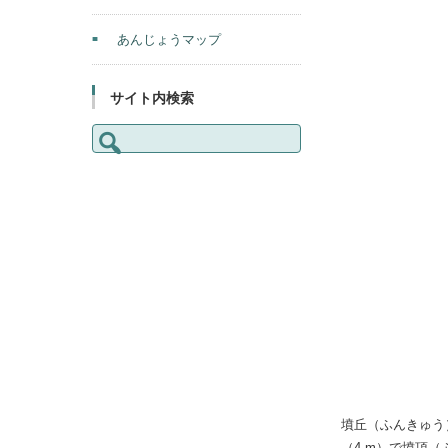
あんじょうマップ
サイト内検索
検
索:
墳丘（ふんきゅう
（4 m）で墳頂