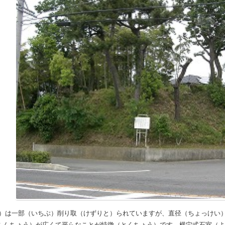
）は一部（いちぶ）削り取（けずりと）られていますが、直径（ちょっけい）
（ふんちょう）が広くて平らなことが特徴（とくちょう）です。横穴式石室（