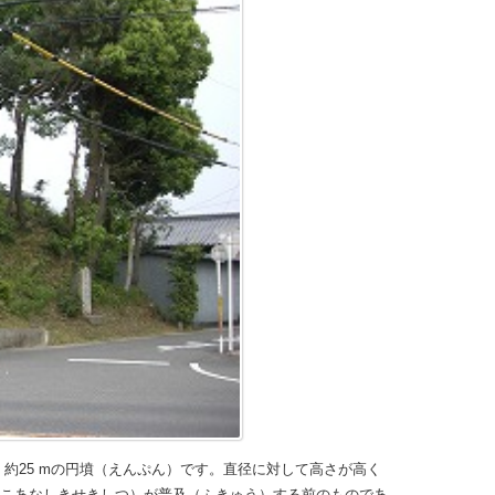
約25 mの円墳（えんぷん）です。直径に対して高さが高く
よこあなしきせきしつ）が普及（ふきゅう）する前のものであ