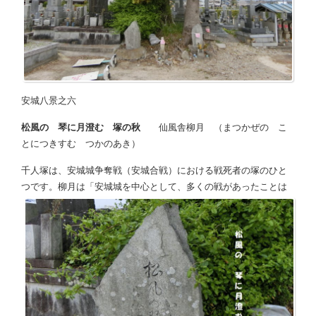
安城八景之六
松風の 琴に月澄む 塚の秋
仙風舎柳月 （まつかぜの こ
とにつきすむ つかのあき）
千人塚は、安城城争奪戦（安城合戦）における戦死者の塚のひと
つです。柳月は「安城城
を中心として、多くの戦があったことは