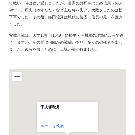
て戦い一時は追い返しましたが、長家の討死をはじめ信康（のぶ
やす）、康忠（やすただ）など主な将を失い、大敗をしたのは松
平軍でした。その後、織田信秀は城代に信広（信長の兄）を置き
ました。
安城合戦は、天文18年（1549）に松平・今川軍の攻撃によって終
了しますが、その間に何回かの戦闘があり、多くの戦死者を出し
ました。彼らを弔うために十三塚が築かれました。
千人塚秋月
ルートを検索