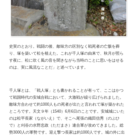
史実のとおり。戦闘の後、敵味方の区別なく戦死者の亡骸を葬
り、塚を築いて松を植えた。これが千人塚の由来で、秋月が照ら
す夜に、松に吹く風の音を聞きながら当時のことに思いをはせる
のは、実に風流なことだ」と述べています。
千人塚とは、「戦人塚」とも書かれることが有って、ここはかつ
て戦国時代の安城合戦において、大激戦が繰り広げられました。
敵味方合わせて約1000人もの死者が出たと言われて塚が築かれた
ところです。天文９年（1540）6月6日のことです。安城城にいた
のは松平長家（ながいえ）で、そこへ尾張の織田信秀（のぶひ
で）と刈谷の水野忠政（ただまさ）連合軍が攻めてきました。総
勢3000人の軍勢です。迎え撃つ長家は約1000人です。城の外に出