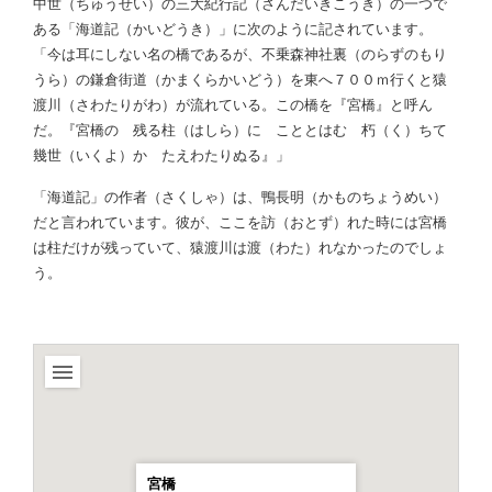
中世（ちゅうせい）の三大紀行記（さんだいきこうき）の一つで
ある「海道記（かいどうき）」に次のように記されています。
「今は耳にしない名の橋であるが、不乗森神社裏（のらずのもり
うら）の鎌倉街道（かまくらかいどう）を東へ７００ｍ行くと猿
渡川（さわたりがわ）が流れている。この橋を『宮橋』と呼ん
だ。『宮橋の 残る柱（はしら）に こととはむ 朽（く）ちて
幾世（いくよ）か たえわたりぬる』」
「海道記」の作者（さくしゃ）は、鴨長明（かものちょうめい）
だと言われています。彼が、ここを訪（おとず）れた時には宮橋
は柱だけが残っていて、猿渡川は渡（わた）れなかったのでしょ
う。
宮橋