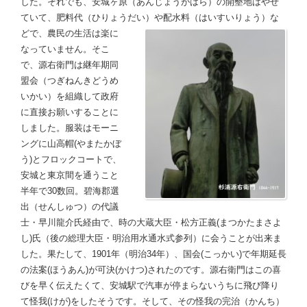
した。それでも、安城ヶ原（あんじょうがはら）の開墾地はやせ
ていて、肥料代（ひりょうだい）や配水料（はいすいりょう）な
どで、農
民の生活は楽に
なっていません。そこ
で、源右衛門は継年期同
盟会（つぎねんきどうめ
いかい）を組織して政府
に直接お願いすることに
しました。服装はモーニ
ングに山高帽(やまたかぼ
う)とフロックコートで、
安城と東京間を通うこと
半年で30数回。碧海郡選
出（せんしゅつ）の代議
士・早川龍介氏経由で、時の大蔵大臣・松方正義(まつかたまさよ
し)氏（後の総理大臣・明治用水通水式参列）に会うことが出来ま
した。果たして、1901年（明治34年）、国会(こっかい)で年期延長
の法案(ほうあん)が可決(かけつ)されたのです。源右衛門はこの喜
びを早く伝えたくて、安城駅で汽車が停まらないうちに飛び降り
て怪我(けが)をしたそうです。そして、その怪我の完治（かんち）