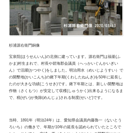
杉浦源右衛門銅像
宝泉院(ほうせんいん)の北側に建っています。源右衛門は福釜(ふ
かま)村生まれで、村長や碧海郡会議員（へっかいぐんかいぎい
ん）で活躍(かつやく)をしました。明治用水（めいじようすい）で
の開墾地(かいこんち)の鍬下年期(くわしたねんき)を50年に延長し
たのが大きな功績(こうせき)です。鍬下年期とは、新しい開墾地は
作物（さくもつ）が安定して収穫(しゅうかく)出来るようになるま
で、税(ぜい)が免除(めんじょ)される制度(せいど)です。
当時、1891年（明治24年）は、愛知県会議員内藤魯一（ないとう
ろいち）の働きで、年期が10年の延長を認められていたところで