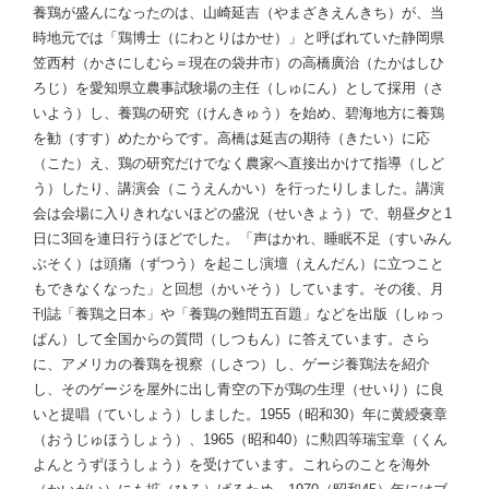
養鶏が盛んになったのは、山崎延吉（やまざきえんきち）が、当
時地元では「鶏博士（にわとりはかせ）」と呼ばれていた静岡県
笠西村（かさにしむら＝現在の袋井市）の高橋廣治（たかはしひ
ろじ）を愛知県立農事試験場の主任（しゅにん）として採用（さ
いよう）し、養鶏の研究（けんきゅう）を始め、碧海地方に養鶏
を勧（すす）めたからです。高橋は延吉の期待（きたい）に応
（こた）え、鶏の研究だけでなく農家へ直接出かけて指導（しど
う）したり、講演会（こうえんかい）を行ったりしました。講演
会は会場に入りきれないほどの盛況（せいきょう）で、朝昼夕と1
日に3回を連日行うほどでした。「声はかれ、睡眠不足（すいみん
ぶそく）は頭痛（ずつう）を起こし演壇（えんだん）に立つこと
もできなくなった」と回想（かいそう）しています。その後、月
刊誌「養鶏之日本」や「養鶏の難問五百題」などを出版（しゅっ
ぱん）して全国からの質問（しつもん）に答えています。さら
に、アメリカの養鶏を視察（しさつ）し、ゲージ養鶏法を紹介
し、そのゲージを屋外に出し青空の下が鶏の生理（せいり）に良
いと提唱（ていしょう）しました。1955（昭和30）年に黄綬褒章
（おうじゅほうしょう）、1965（昭和40）に勲四等瑞宝章（くん
よんとうずほうしょう）を受けています。これらのことを海外