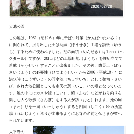
大池公園
この池は、1931（昭和６）年に干ばつ対策（かんばつたいさく）
に掘られて、掘り出した土は紡績（ぼうせき）工場を誘致（ゆう
ち）するために使われました。池の面積（めんせき）は1.5ha（ヘ
クタール）ですが、20haほどの工場用地（ようち）を埋め立てて
造成（ぞうせい）することが出来ました。その後、防災上（ぼう
さいじょう）の必要性（ひつようせい）から2006（平成18）年に
洪水時（こうずいじ）の貯水池（ちょすいち）として整備（せい
び）され大池公園としても市民の憩（いこ）いの場となっていま
す。池の中にはカメや鯉（こい）、鮒（ふな）などがおり釣りを
楽しむ人や散歩（さんぽ）をする人が訪（おと）れます。池の周
（まわ）りを一周（いっしゅう）すると四国（しこく）88カ所霊
場（れいじょう）巡りが出来るようにお寺の名前と仏さまが並べ
られています。
大平寺の