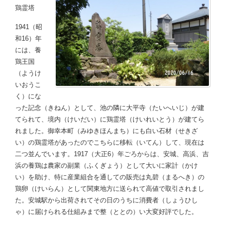
鶏霊塔
1941（昭
和16）年
には、養
鶏王国
（ようけ
いおうこ
く）にな
った記念（きねん）として、池の隣に大平寺（たいへいじ）が建
てられて、境内（けいだい）に鶏霊塔（けいれいとう）が建てら
れました。御幸本町（みゆきほんまち）にも白い石材（せきざ
い）の鶏霊塔があったのでこちらに移転（いてん）して、現在は
二つ並んでいます。1917（大正6）年ごろからは、安城、高浜、吉
浜の養鶏は農家の副業（ふくぎょう）として大いに家計（かけ
い）を助け、特に産業組合を通しての販売は丸碧（まるへき）の
鶏卵（けいらん）として関東地方に送られて高値で取引されまし
た。安城駅から出荷されてその日のうちに消費者（しょうひし
ゃ）に届けられる仕組みまで整（ととの）い大変好評でした。