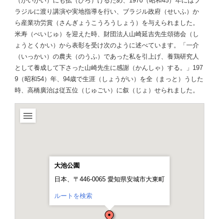
（かいがい）にも拡（ひろ）げるため、1970（昭和45）年にはブ
ラジルに渡り講演や実地指導を行い、ブラジル政府（せいふ）か
ら産業功労賞（さんぎょうこうろうしょう）を与えられました。
米寿（べいじゅ）を迎えた時、財団法人山崎延吉先生頌徳会（し
ょうとくかい）から表彰を受け次のように述べています。「一介
（いっかい）の農夫（のうふ）であった私を引上げ、養鶏研究人
として養成して下さった山崎先生に感謝（かんしゃ）する。」197
9（昭和54）年、94歳で生涯（しょうがい）を全（まっと）うした
時、高橋廣治は従五位（じゅごい）に叙（じょ）せられました。
大池公園
日本、〒446-0065 愛知県安城市大東町
ルートを検索